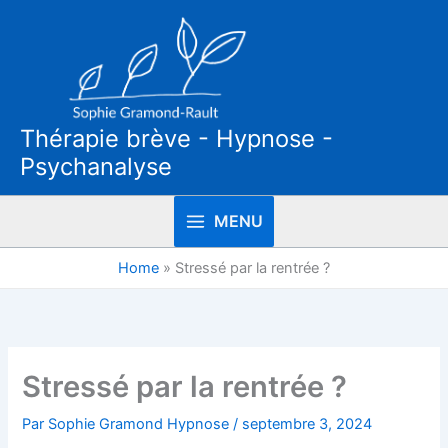
Aller
au
contenu
Thérapie brève - Hypnose -
Psychanalyse
MENU
Home
»
Stressé par la rentrée ?
Stressé par la rentrée ?
Par
Sophie Gramond Hypnose
/
septembre 3, 2024