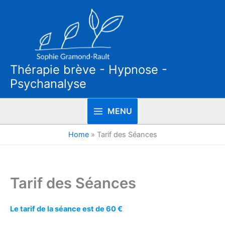
Aller
au
contenu
Thérapie brève - Hypnose -
Psychanalyse
MENU
Home
»
Tarif des Séances
Tarif des Séances
Le tarif de la séance est de 60 €